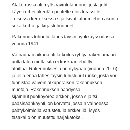
Alakerrassa oli myös ravintolahuone, josta johti
käynti urheilukentän puolelle ulos terassille.
Toisessa kerroksessa sijaitsivat talonmiehen asunto
sekä kerho- ja kirjastohuoneet.
Rakennus tuhoutui lähes täysin hyökkäyssodassa
vuonna 1941.
Välirauhan aikana oli tarkoitus ryhtyä rakentamaan
uutta taloa mutta sitä ei koskaan ehditty
aloittaa. Rakennuksesta on nykyään (vuonna 2016)
jäljellä enää lähes täysin luhistunut runko, josta voi
tunnistaa vaivoin alkuperäisen rakennuksen
muotoja. Rakennuksen päädyssä
sijainnut puolipyöreä erkkeri, jossa sijaitsi
pääsisäänkäynti, on korvattu jossain vaiheessa
päätykolmiolla varustetulla erkkerillä. Myös
tasakallo on muutettu harjakatoksi.