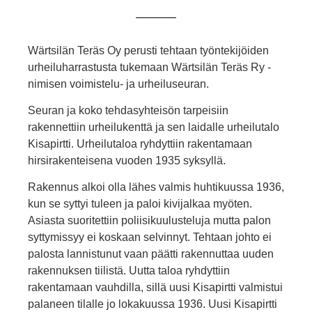
Wärtsilän Teräs Oy perusti tehtaan työntekijöiden
urheiluharrastusta tukemaan Wärtsilän Teräs Ry -
nimisen voimistelu- ja urheiluseuran.
Seuran ja koko tehdasyhteisön tarpeisiin
rakennettiin urheilukenttä ja sen laidalle urheilutalo
Kisapirtti. Urheilutaloa ryhdyttiin rakentamaan
hirsirakenteisena vuoden 1935 syksyllä.
Rakennus alkoi olla lähes valmis huhtikuussa 1936,
kun se syttyi tuleen ja paloi kivijalkaa myöten.
Asiasta suoritettiin poliisikuulusteluja mutta palon
syttymissyy ei koskaan selvinnyt. Tehtaan johto ei
palosta lannistunut vaan päätti rakennuttaa uuden
rakennuksen tiilistä. Uutta taloa ryhdyttiin
rakentamaan vauhdilla, sillä uusi Kisapirtti valmistui
palaneen tilalle jo lokakuussa 1936. Uusi Kisapirtti