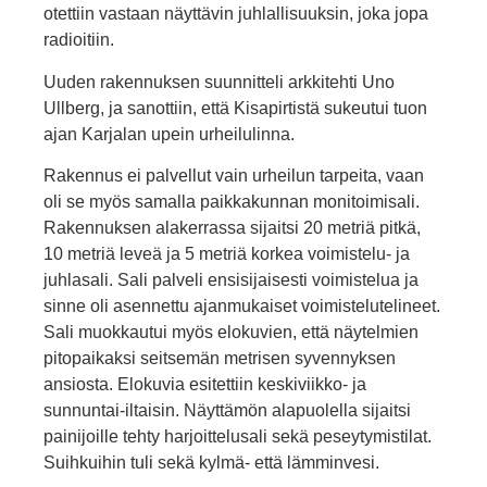
otettiin vastaan näyttävin juhlallisuuksin, joka jopa
radioitiin.
Uuden rakennuksen suunnitteli arkkitehti Uno
Ullberg, ja sanottiin, että Kisapirtistä sukeutui tuon
ajan Karjalan upein urheilulinna.
Rakennus ei palvellut vain urheilun tarpeita, vaan
oli se myös samalla paikkakunnan monitoimisali.
Rakennuksen alakerrassa sijaitsi 20 metriä pitkä,
10 metriä leveä ja 5 metriä korkea voimistelu- ja
juhlasali. Sali palveli ensisijaisesti voimistelua ja
sinne oli asennettu ajanmukaiset voimistelutelineet.
Sali muokkautui myös elokuvien, että näytelmien
pitopaikaksi seitsemän metrisen syvennyksen
ansiosta. Elokuvia esitettiin keskiviikko- ja
sunnuntai-iltaisin. Näyttämön alapuolella sijaitsi
painijoille tehty harjoittelusali sekä peseytymistilat.
Suihkuihin tuli sekä kylmä- että lämminvesi.