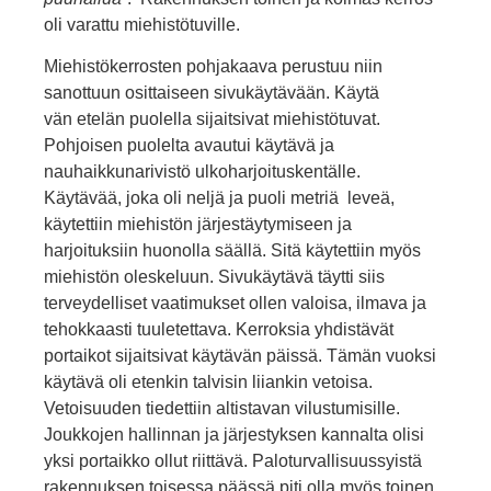
oli varattu miehistötuville.
Miehistökerrosten pohjakaava perus­tuu niin
sanottuun osittaiseen sivukäytävään. Käytä­
vän etelän puolella sijaitsivat miehistötu­vat.
Pohjoisen puolelta avautui käytävä ja
nauhaikkunarivistö ulkoharjoituskentälle.
Käytävää, joka oli neljä ja puoli metriä leveä,
käytettiin miehistön järjestäytymi­seen ja
harjoituksiin huonolla säällä. Sitä käytettiin myös
miehistön oleskeluun. Sivukäytävä täytti siis
terveydelliset vaatimukset ollen valoisa, ilmava ja
tehokkaasti tuuletettava. Kerroksia yhdistävät
portaikot sijaitsivat käytävän päissä. Tämän vuoksi
käytävä oli etenkin talvisin liiankin vetoisa.
Vetoisuuden tiedettiin altistavan vilustumisille.
Joukkojen hallinnan ja järjestyksen kannalta olisi
yksi portaikko ollut riittävä. Paloturvallisuussyistä
rakennuksen toi­sessa päässä piti olla myös toinen