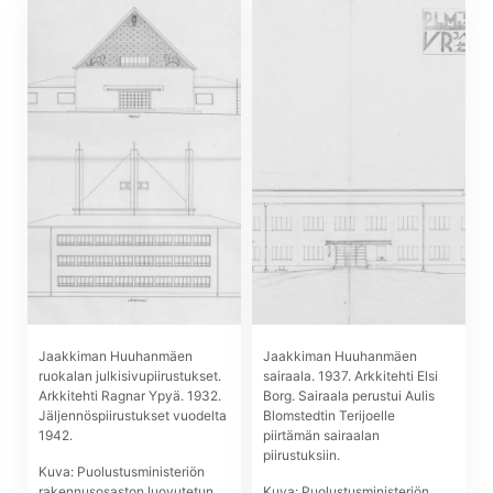
Jaakkiman Huuhanmäen
Jaakkiman Huuhanmäen
ruokalan julkisivupiirustukset.
sairaala. 1937. Arkkitehti Elsi
Arkkitehti Ragnar Ypyä. 1932.
Borg. Sairaala perustui Aulis
Jäljennöspiirustukset vuodelta
Blomstedtin Terijoelle
1942.
piirtämän sairaalan
piirustuksiin.
Kuva: Puolustusministeriön
rakennusosaston luovutetun
Kuva: Puolustusministeriön