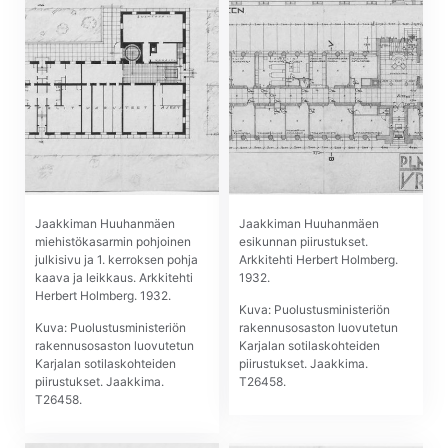
Jaakkiman Huuhanmäen
Jaakkiman Huuhanmäen
miehistökasarmin pohjoinen
esikunnan piirustukset.
julkisivu ja 1. kerrok­sen pohja
Arkkitehti Herbert Holmberg.
kaava ja leikkaus. Arkkitehti
1932.
Herbert Holmberg. 1932.
Kuva: Puolustusministeriön
Kuva: Puolustusministeriön
rakennusosaston luovutetun
rakennusosaston luovutetun
Karjalan sotilaskohteiden
Karjalan sotilaskohteiden
piirustukset. Jaakkima.
piirustukset. Jaakkima.
T26458.
T26458.