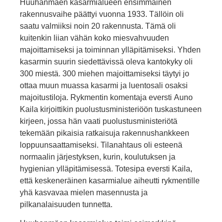
Huuhanmäen kasarmialueen ensimmäinen
rakennusvaihe päät­tyi vuonna 1933. Tällöin oli
saatu valmiiksi noin 20 rakennusta. Tämä oli
kuitenkin liian vähän koko miesvahvuuden
majoittamiseksi ja toiminnan ylläpitämiseksi. Yhden
kasarmin suurin siedet­tävissä oleva kantokyky oli
300 miestä. 300 miehen majoittamiseksi täytyi jo
ottaa muun muassa kasarmi ja luentosali osaksi
majoi­tustiloja. Rykmentin komentaja eversti Auno
Kaila kirjoittikin puolustusministeriöön tuskastuneen
kirjeen, jossa hän vaati puolustusministeriötä
tekemään pikaisia ratkaisuja rakennushankkeen
loppuunsaattamiseksi. Tilanahtaus oli esteenä
normaalin järjes­tyksen, kurin, koulutuksen ja
hygienian ylläpitämisessä. Totesipa eversti Kaila,
että keskeneräinen kasarmialue aiheutti rykmentille
yhä kasvavaa mielen masennusta ja
pilkanalaisuuden tunnetta.