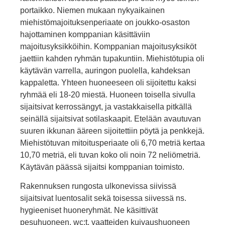
portaikko. Niemen mukaan nykyaikainen
miehistömajoituksenperiaate on joukko-osaston
hajottaminen komppanian käsittäviin
majoitusyksikköihin. Komppanian majoitusyksiköt
jaettiin kahden ryh­män tupakuntiin. Miehistötupia oli
käytävän varrella, auringon puolella, kahdeksan
kappaletta. Yhteen huoneeseen oli sijoitettu kaksi
ryhmää eli 18-20 miestä. Huoneen toisella sivulla
sijaitsivat kerrossängyt, ja vastakkaisella pitkällä
seinällä sijaitsivat sotilas­kaapit. Etelään avautuvan
suuren ikkunan ääreen sijoitettiin pöytä ja penkkejä.
Miehistötuvan mitoitusperiaate oli 6,70 metriä kertaa
10,70 metriä, eli tuvan koko oli noin 72 neliömetriä.
Käytävän päässä sijaitsi komppanian toimisto.
Rakennuksen rungosta ulkonevissa siivissä
sijaitsivat luentosalit sekä toisessa siivessä ns.
hygi­eeniset huoneryhmät. Ne käsittivät
pesuhuoneen, wc:t, vaatteiden kuivaushuoneen