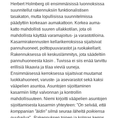
Herbert Holmberg oli ensimmäisissä luonnoksissa
suun­nitellut rakennuksiin funktionalistisen
tasakaton, mutta lopullisissa suunnitelmissa
päädyttiin korkeaan aumakattoon. Korkea auma­
katto mahdollisti suuren ullakkotilan, jota oli
mahdollista käyttää varamajoitus- ja varastotiloina.
Kasarmirakennusten kellarikerroksissa sijaitsivat
pannuhuoneet, polttopuuvarastot ja ruokakellarit.
Rakennuksessa oli keskuslämmi­tys, jota säädeltiin
pannuhuoneesta käsin . Tuvissa ei siis enää tar­vittu
erillisiä likaavia ja tilaa vieviä uuneja.
Ensimmäisessä kerrok­sessa sijaitsivat muutamat
luokkahuoneet, varuste- ja asevarastot sekä kaksi
vääpelien asuntoa. Asuntojen sijoittaminen
kasarmiin liittyi valvonnan ja kontrollin
mahdollisuuteen. Niemi kirjoitti vääpelien asuntojen
sijoittamisesta kasar­min yhteyteen: ”
On selvää, että
komppanian ”äidin” silmä seuraa läheltä poikiensa
puuhai­lua
”. Rakennuksen toinen ja kolmas ker­ros