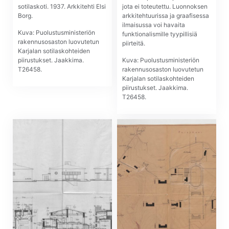
sotilaskoti. 1937. Arkkitehti Elsi
jota ei toteutettu. Luonnoksen
Borg.
arkkitehtuurissa ja graafisessa
ilmaisussa voi havaita
Kuva: Puolustusministeriön
funktionalismille tyypillisiä
rakennusosaston luovutetun
piirteitä.
Karjalan sotilaskohteiden
piirustukset. Jaakkima.
Kuva: Puolustusministeriön
T26458.
rakennusosaston luovutetun
Karjalan sotilaskohteiden
piirustukset. Jaakkima.
T26458.