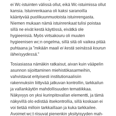
ei Wc-istuinten välissä ollut, eikä Wc-istuimissa ollut
kansia. lstuinrenkaana oli kaksi saranoilla
kääntyvää puolikuun­muotoista istuinrengasta.
Niemen mukaan nämä istuinrenkaat tulisi poistaa
sillä ne eivät kestä käytössä, eivätkä ole
hygieenisiä. Myös virtsakouru oli muuten
hygieenisen wc:n ongelma, sillä sitä oli vaikea pitää
puhtaana ja ”
mikään maali ei kestä seinässä kourun
lä­heisyydessä.
”
Tosiasiassa nämäkin ratkaisut, aivan kuin vääpelin
asunnon sijoittaminen miehistökasarmeihin,
vahvistavat erityisesti institutionaalisiin
rakennuksiin Iiittyvää jatkuvan kontrollin, tark­kailun
ja vallankäytön mahdollisuuden tematiikkaa.
Näkyvyys on yksi kurinpitovallan elementti, ja tämä
näkyvillä olo edistää itse­kontrollia, sillä koskaan ei
voi tietää milloin tarkkaillaan ja kuka tarkkailee.
Avoimet wc:t riisuvat pienenkin yksityisyyden mah­