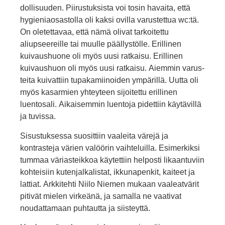
dollisuuden. Piirustuksista voi tosin havaita, että
hygieniaosastolla oli kaksi ovilla varustettua wc:tä.
On oletettavaa, että nämä olivat tarkoitettu
aliupseereille tai muulle päällystölle. Erillinen
kuivaushuone oli myös uusi ratkaisu. Erillinen
kuivaushuon oli myös uusi ratkaisu. Aiemmin varus­
teita kuivattiin tupakamiinoiden ympärillä. Uutta oli
myös kasarmien yhteyteen sijoitettu erillinen
luentosali. Aikaisemmin luentoja pidettiin käytävillä
ja tuvissa.
Sisustuksessa suosittiin vaaleita värejä ja
kontrasteja värien valöörin vaihteluilla. Esimerkiksi
tummaa väriasteikkoa käytettiin helposti likaantuviin
kohteisiin kutenjalkalistat, ikkunapenkit, kai­teet ja
lattiat. Arkkitehti Niilo Niemen mukaan vaaleatvärit
pitivät mielen virkeänä, ja samalla ne vaativat
noudattamaan puhtautta ja siisteyttä.