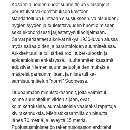
Kasarmialueiden uudet suunnittelun yleisohjeet
perustuivat vakiomitoituksen käyttöön,
standartoituun kiinteään sisustukseen, valoisuuden,
hygienisyyden ja tuuletettavuuden huomioimiseen
sekä ekonomisesti järjestettyyn tilaohjelmaan.
Samat periaatteet alkoivat näkyä 1930-luvun alussa
myös sairaaloiden ja parantoloiden suunnittelussa.
Arkkitehtuurille tuli tärkeä rooli tuberkuloosin ja
epidemioiden ehkäisyssä. Huuhanmäen kasarmit
edusti­vat Niemen suunnitteluohjeiden mukaisia
määreitä parhaimmillaan, ja niistä tuli ka­
sarmisuunnittelun ”normi” Suomessa.
Huuhanmäen miehistökasarmit, joita valmistui
kolme suunni­tellun viiden sijaan, ovat
kolmikerroksisia, aumakattoisia vaaleaksi rapattuja
kivirakennuksia. Miehistökasarmilla on pituutta
lähes 70 metriä ja leveyttä 15 metriä.
Puolustusministeriön rakennusosaston arkkitehti