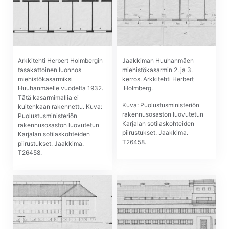
Arkkitehti Herbert Holmbergin
Jaakkiman Huuhanmäen
tasakattoinen luonnos
miehistökasarmin 2. ja 3.
miehistökasarmiksi
kerros. Arkkitehti Her­bert
Huuhanmäelle vuodelta 1932.
Holmberg.
Tätä kasarmimallia ei
Kuva: Puolustusministeriön
kuitenkaan rakennettu. Kuva:
rakennusosaston luovutetun
Puolustusministeriön
Karjalan sotilaskohteiden
rakennusosaston luovutetun
piirustukset. Jaakkima.
Karjalan sotilaskohteiden
T26458.
piirustukset. Jaakkima.
T26458.