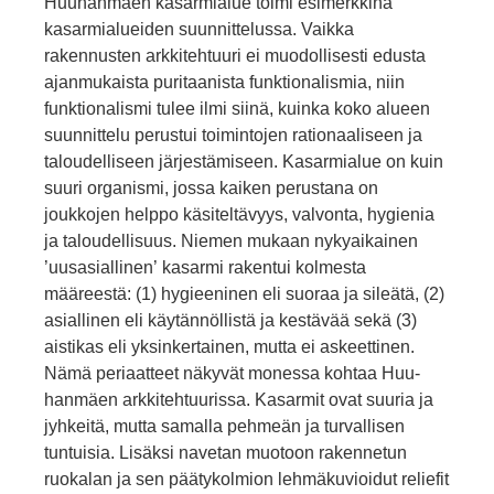
Huuhanmäen kasarmialue toimi esimerkkinä
kasarmialueiden suunnittelussa. Vaikka
rakennusten arkkitehtuuri ei muodollisesti edusta
ajanmukaista puritaanista funktionalismia, niin
funktiona­lismi tulee ilmi siinä, kuinka koko alueen
suunnittelu perustui toi­mintojen rationaaliseen ja
taloudelliseen järjestämiseen. Kasarmi­alue on kuin
suuri organismi, jossa kaiken perustana on
joukkojen helppo käsiteltävyys, valvonta, hygienia
ja taloudellisuus. Niemen mukaan nykyaikainen
’uusasiallinen’ kasarmi rakentui kolmes­ta
määreestä: (1) hygieeninen eli suoraa ja sileätä, (2)
asiallinen eli käytännöllistä ja kestävää sekä (3)
aistikas eli yksinkertainen, mutta ei askeettinen.
Nämä periaatteet näkyvät monessa kohtaa Huu­
hanmäen arkkitehtuurissa. Kasarmit ovat suuria ja
jyhkeitä, mutta samalla pehmeän ja turvallisen
tuntuisia. Lisäksi navetan muotoon rakennetun
ruokalan ja sen päätykolmion lehmäkuvioidut reliefit