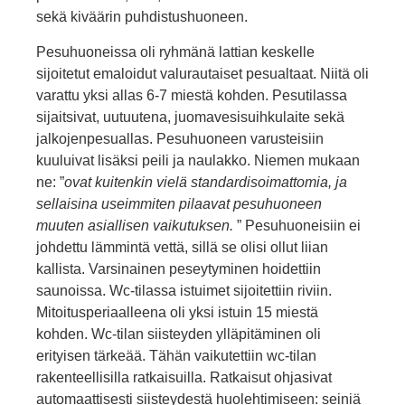
sekä kiväärin puhdistushuoneen.
Pesuhuoneissa oli ryhmänä lattian keskelle
sijoitetut emaloidut valurautaiset pesualtaat. Niitä oli
varattu yksi allas 6-7 miestä kohden. Pesutilassa
sijaitsivat, uutuutena, juomavesisuihkulaite sekä
jalkojenpesuallas. Pesuhuoneen varusteisiin
kuuluivat lisäk­si peili ja naulakko. Niemen mukaan
ne: ”
ovat kuitenkin vielä standardisoimattomia, ja
sellaisina useimmiten pilaavat pesuhuoneen
muuten asiallisen vaikutuksen.
” Pesuhuoneisiin ei
johdettu lämmintä vettä, sillä se olisi ollut liian
kallista. Varsinainen peseytyminen hoidettiin
saunoissa. Wc-tilassa istuimet sijoitettiin riviin.
Mitoitusperiaalleena oli yksi istuin 15 miestä
kohden. Wc-tilan siisteyden ylläpitäminen oli
erityisen tärkeää. Tähän vaikutettiin wc-tilan
rakenteellisilla rat­kaisuilla. Ratkaisut ohjasivat
automaattisesti siisteydestä huolehti­miseen: seiniä