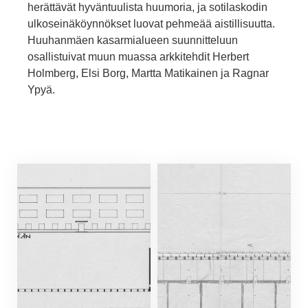
herättävät hyväntuulista huumoria, ja sotilaskodin
ulkoseinäköyn­nökset luovat pehmeää aistillisuutta.
Huuhanmäen kasarmialu­een suunnitteluun
osallistuivat muun muassa arkkitehdit Herbert
Holmberg, Elsi Borg, Martta Matikainen ja Ragnar
Ypyä.